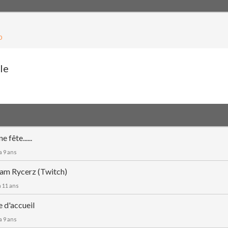
0
le
 fête......
y a 9 ans
am Rycerz (Twitch)
 a 11 ans
 d'accueil
y a 9 ans