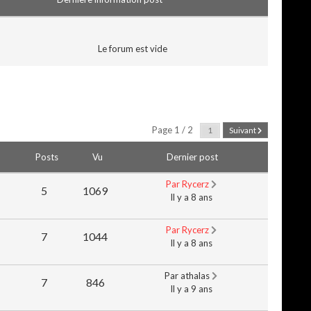
Le forum est vide
Page 1 / 2
Suivant
Posts
Vu
Dernier post
Par Rycerz
5
1069
Il y a 8 ans
Par Rycerz
7
1044
Il y a 8 ans
Par athalas
7
846
Il y a 9 ans