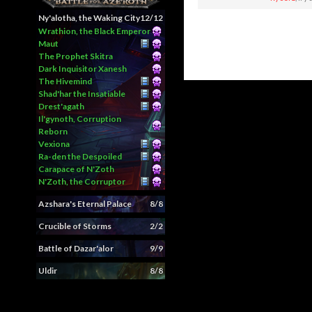
Ny'alotha, the Waking City
12/12
Wrathion, the Black Emperor
Maut
The Prophet Skitra
Dark Inquisitor Xanesh
The Hivemind
Shad'har the Insatiable
Drest'agath
Il'gynoth, Corruption
Reborn
Vexiona
Ra-den the Despoiled
Carapace of N'Zoth
N'Zoth, the Corruptor
Azshara's Eternal Palace
8/8
Crucible of Storms
2/2
Battle of Dazar'alor
9/9
Uldir
8/8