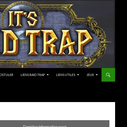
OSTULER
LIENS RAID TRAP
LIENS UTILES
JEUX
Dernière information post