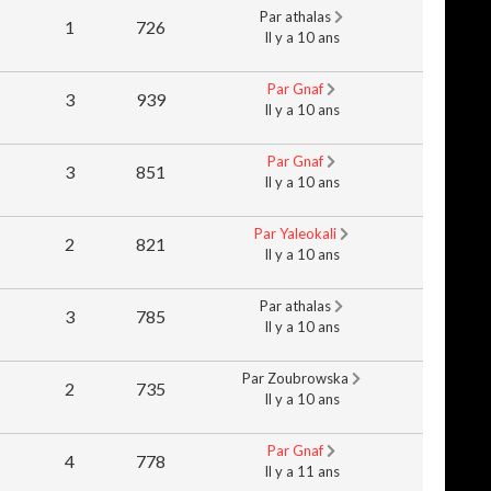
Par athalas
1
726
Il y a 10 ans
Par Gnaf
3
939
Il y a 10 ans
Par Gnaf
3
851
Il y a 10 ans
Par Yaleokali
2
821
Il y a 10 ans
Par athalas
3
785
Il y a 10 ans
Par Zoubrowska
2
735
Il y a 10 ans
Par Gnaf
4
778
Il y a 11 ans