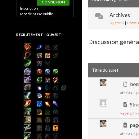
CONNEXION
Inscription
Mot de passe oublié
Archives
Sujets: 0
|
Posts: 
RECRUTEMENT – OUVERT
Discussion généra
Titre du sujet
bonne
athalas
, Il 
Stre
Rycerz
, Il y
page
athalas
, Il 