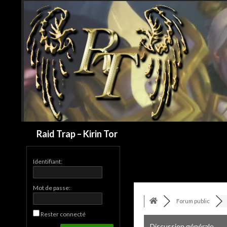
Recherche
Raid Trap – Kirin Tor
Identifiant:
Mot de passe:
Forum public
Rester connecté
Discussion générale