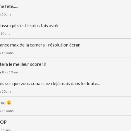
 fête......
y a 10 ans
lasse qui s'est le plus fais avoir
 a 10 ans
ance max de la camera - résolution écran
l y a 10 ans
fera le meilleur score !!!
a
, Il y a 10 ans
uis sur que vous conaissez déjà mais dans le doute...
y a 10 ans
rue
l y a 10 ans
OP
 a 11 ans