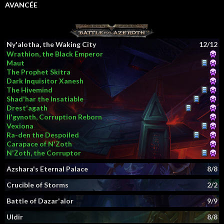
AVANCÉE
Ny'alotha, the Waking City
12/12
Wrathion, the Black Emperor
Maut
The Prophet Skitra
Dark Inquisitor Xanesh
The Hivemind
Shad'har the Insatiable
Drest'agath
Il'gynoth, Corruption Reborn
Vexiona
Ra-den the Despoiled
Carapace of N'Zoth
N'Zoth, the Corruptor
Azshara's Eternal Palace
8/8
Crucible of Storms
2/2
Battle of Dazar'alor
9/9
Uldir
8/8