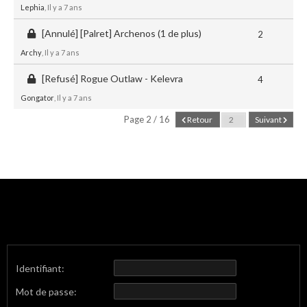
Lephia
, Il y a 7 ans
[Annulé] [Palret] Archenos (1 de plus)
2
Archy
, Il y a 7 ans
[Refusé] Rogue Outlaw - Kelevra
4
Gongator
, Il y a 7 ans
Page 2 / 16
Retour
Suivant
Identifiant:
Mot de passe: