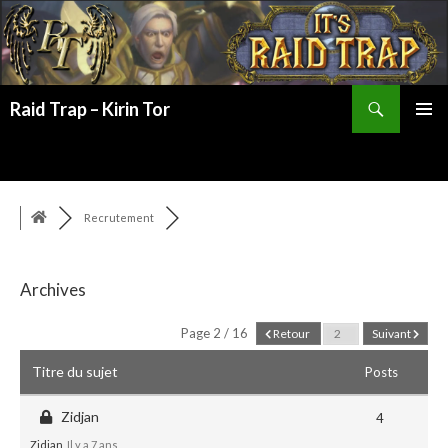
Recherche
Raid Trap – Kirin Tor
ALLER
MENU
AU
PRINCI
CONTENU
Recrutement
Archives
Page 2 / 16
Retour
Suivant
Titre du sujet
Posts
Zidjan
4
Zidjan
, Il y a 7 ans