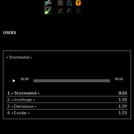
USERS
« Stormwind »
Lecteur
00:00
00:00
audio
1.
« Stormwind »
0:55
2.
« Ironforge »
1:30
3.
« Darnassus »
1:29
4.
« Exodar »
1:23