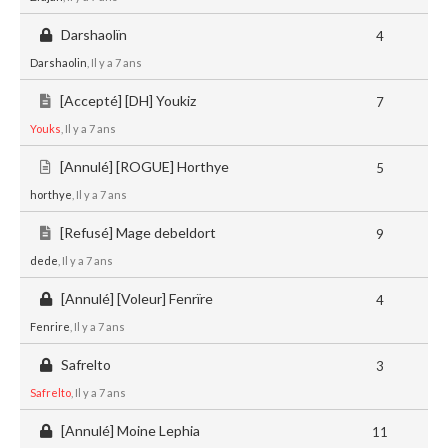
Darshaolïn
4
Darshaolin
, Il y a 7 ans
[Accepté] [DH] Youkiz
7
Youks
, Il y a 7 ans
[Annulé] [ROGUE] Horthye
5
horthye
, Il y a 7 ans
[Refusé] Mage debeldort
9
dede
, Il y a 7 ans
[Annulé] [Voleur] Fenrïre
4
Fenrire
, Il y a 7 ans
Safrelto
3
Safrelto
, Il y a 7 ans
[Annulé] Moine Lephia
11