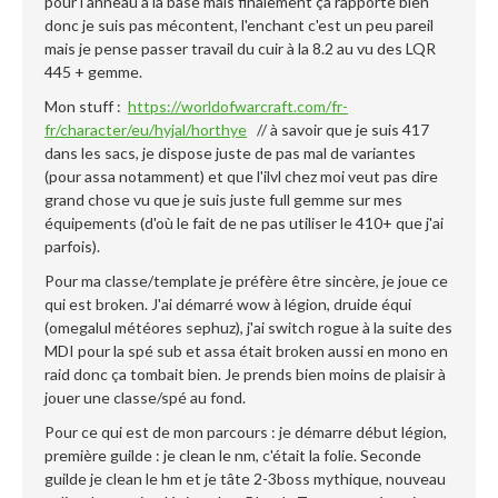
pour l'anneau à la base mais finalement ça rapporte bien
donc je suis pas mécontent, l'enchant c'est un peu pareil
mais je pense passer travail du cuir à la 8.2 au vu des LQR
445 + gemme.
Mon stuff :
https://worldofwarcraft.com/fr-
fr/character/eu/hyjal/horthye
// à savoir que je suis 417
dans les sacs, je dispose juste de pas mal de variantes
(pour assa notamment) et que l'ilvl chez moi veut pas dire
grand chose vu que je suis juste full gemme sur mes
équipements (d'où le fait de ne pas utiliser le 410+ que j'ai
parfois).
Pour ma classe/template je préfère être sincère, je joue ce
qui est broken. J'ai démarré wow à légion, druide équi
(omegalul météores sephuz), j'ai switch rogue à la suite des
MDI pour la spé sub et assa était broken aussi en mono en
raid donc ça tombait bien. Je prends bien moins de plaisir à
jouer une classe/spé au fond.
Pour ce qui est de mon parcours : je démarre début légion,
première guilde : je clean le nm, c'était la folie. Seconde
guilde je clean le hm et je tâte 2-3boss mythique, nouveau