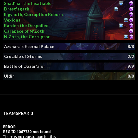
Shad'har the Insatiable
Drest'agath
Il'gynoth, Corruption Reborn
Vexiona
Ra-den the Despoiled
Carapace of N'Zoth
N'Zoth, the Corruptor
Azshara's Eternal Palace
8/8
Crucible of Storms
2/2
Battle of Dazar'alor
9/9
Uldir
8/8
TEAMSPEAK 3
ERROR
REG ID 1067730 not found
There is no registration for this