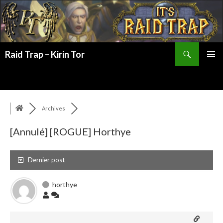
Recherche
Raid Trap – Kirin Tor
ALLER
MENU
AU
PRINCI
CONTENU
Archives
[Annulé] [ROGUE] Horthye
Dernier post
horthye