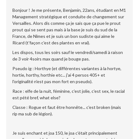
Bonjour ! Je me présente, Benjamin, 22ans, étudiant en M1
Management stratégique et conduite de changement sur
Versailles. Alors dis comme ça je sais que ça pue le prout
prout qui se sent pas mais à la base je suis du sud de la
France, de Nîmes et je suis un bon sudiste qui aime le
Ricard (t'façon c'est des plantes en vrai).
Les dispos, tous les soirs sauf le vendredi/samedi à raison
de 3 voir 4soirs max quand je bouge pas.
Pseudo ig : Horthye (et différentes variantes à la hortye,
hortie, horthy, horthie etc... j'ai 4 persos 405+ et
l'originalité n'est pas mon fort en pseudo).
Race : elfe de la nuit, féminine, c'est jolie, c'est sex, le racial
est pété bref, what else?
Classe : Rogue et faut être honnête... c'est broken (mais
rip ma sub de légion).
Je suis enchant et joa 150, le joa c'était principalement