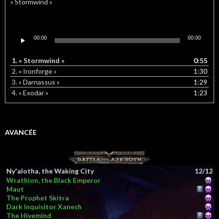
« Stormwind »
Lecteur
00:00
00:00
audio
1.
« Stormwind »
0:55
2.
« Ironforge »
1:30
3.
« Darnassus »
1:29
4.
« Exodar »
1:23
AVANCÉE
Ny'alotha, the Waking City
12/12
Wrathion, the Black Emperor
Maut
The Prophet Skitra
Dark Inquisitor Xanesh
The Hivemind