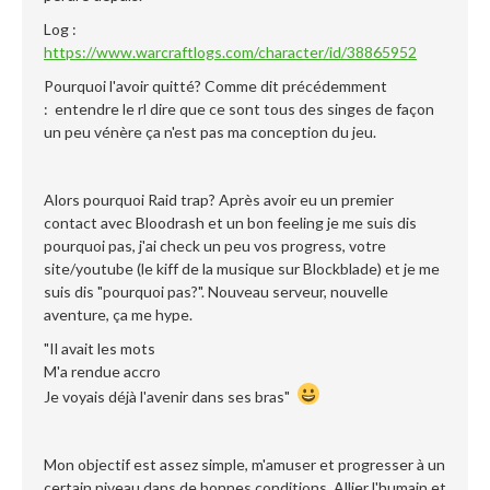
Log :
https://www.warcraftlogs.com/character/id/38865952
Pourquoi l'avoir quitté? Comme dit précédemment
: entendre le rl dire que ce sont tous des singes de façon
un peu vénère ça n'est pas ma conception du jeu.
Alors pourquoi Raid trap? Après avoir eu un premier
contact avec Bloodrash et un bon feeling je me suis dis
pourquoi pas, j'ai check un peu vos progress, votre
site/youtube (le kiff de la musique sur Blockblade) et je me
suis dis "pourquoi pas?". Nouveau serveur, nouvelle
aventure, ça me hype.
"Il avait les mots
M'a rendue accro
Je voyais déjà l'avenir dans ses bras"
Mon objectif est assez simple, m'amuser et progresser à un
certain niveau dans de bonnes conditions. Allier l'humain et