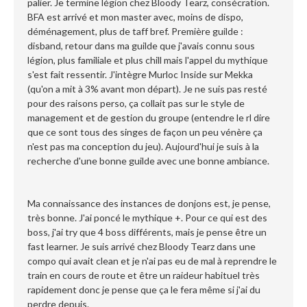
palier. Je termine légion chez Bloody Tearz, consécration.
BFA est arrivé et mon master avec, moins de dispo,
déménagement, plus de taff bref. Première guilde :
disband, retour dans ma guilde que j'avais connu sous
légion, plus familiale et plus chill mais l'appel du mythique
s'est fait ressentir. J'intègre Murloc Inside sur Mekka
(qu'on a mit à 3% avant mon départ). Je ne suis pas resté
pour des raisons perso, ça collait pas sur le style de
management et de gestion du groupe (entendre le rl dire
que ce sont tous des singes de façon un peu vénère ça
n'est pas ma conception du jeu). Aujourd'hui je suis à la
recherche d'une bonne guilde avec une bonne ambiance.
Ma connaissance des instances de donjons est, je pense,
très bonne. J'ai poncé le mythique +. Pour ce qui est des
boss, j'ai try que 4 boss différents, mais je pense être un
fast learner. Je suis arrivé chez Bloody Tearz dans une
compo qui avait clean et je n'ai pas eu de mal à reprendre le
train en cours de route et être un raideur habituel très
rapidement donc je pense que ça le fera même si j'ai du
perdre depuis.