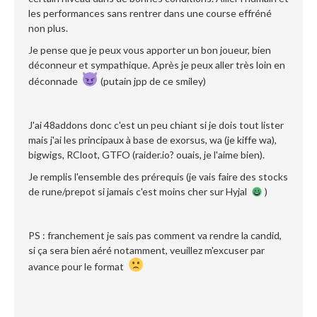
les performances sans rentrer dans une course effréné
non plus.
Je pense que je peux vous apporter un bon joueur, bien
déconneur et sympathique. Après je peux aller très loin en
déconnade
(putain jpp de ce smiley)
J'ai 48addons donc c'est un peu chiant si je dois tout lister
mais j'ai les principaux à base de exorsus, wa (je kiffe wa),
bigwigs, RCloot, GTFO (raider.io? ouais, je l'aime bien).
Je remplis l'ensemble des prérequis (je vais faire des stocks
de rune/prepot si jamais c'est moins cher sur Hyjal
)
PS : franchement je sais pas comment va rendre la candid,
si ça sera bien aéré notamment, veuillez m'excuser par
avance pour le format