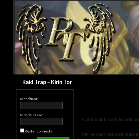
Recherche
Raid Trap – Kirin Tor
Identifiant:
Mot de passe:
Continuant son très bon pr
Rester connecté
On ne peut pas dire que ce