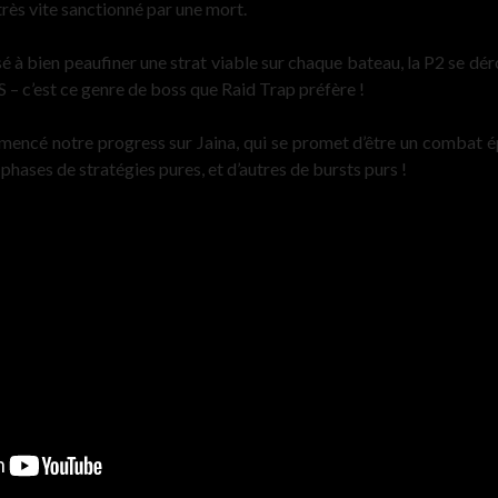
 très vite sanctionné par une mort.
à bien peaufiner une strat viable sur chaque bateau, la P2 se déro
 – c’est ce genre de boss que Raid Trap préfère !
ncé notre progress sur Jaina, qui se promet d’être un combat ép
s phases de stratégies pures, et d’autres de bursts purs !