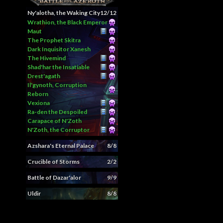
Ny'alotha, the Waking City
12/12
Wrathion, the Black Emperor
Maut
The Prophet Skitra
Dark Inquisitor Xanesh
The Hivemind
Shad'har the Insatiable
Drest'agath
Il'gynoth, Corruption
Reborn
Vexiona
Ra-den the Despoiled
Carapace of N'Zoth
N'Zoth, the Corruptor
Azshara's Eternal Palace
8/8
Crucible of Storms
2/2
Battle of Dazar'alor
9/9
Uldir
8/8