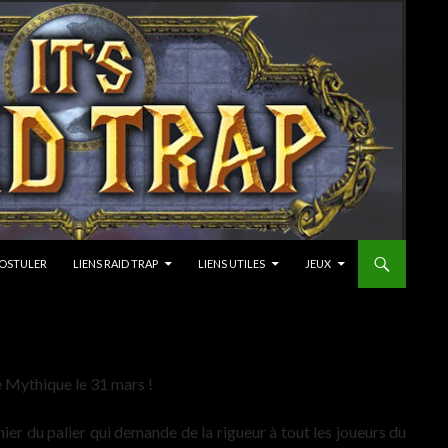
OSTULER
LIENS RAID TRAP
LIENS UTILES
JEUX
e Mythique le 31 mars !
er du palier qui demande de la rigueur à tout les joueurs du