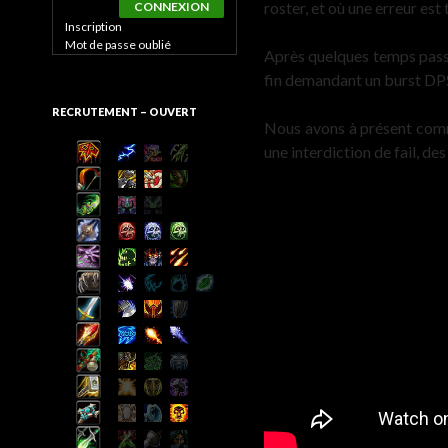
roster, et où une erreur est
CONNEXION
Inscription
Mot de passe oublié
Après quelques temps passé 
fin demandant un burst DPS
RECRUTEMENT – OUVERT
Nous avons à présent comme
une interdiction de fail, de