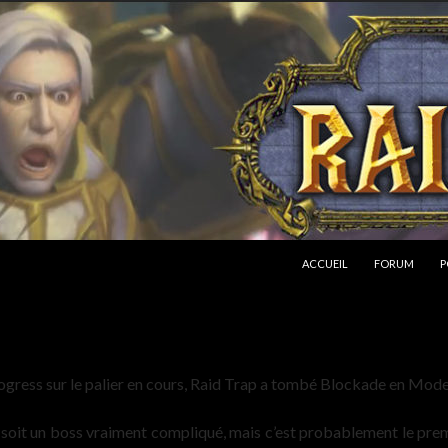
ALLER AU CONTENU
ACCUEIL
FORUM
P
ogress sur le palier en cours, Raid Trap a tombé Blockade en Mod
 soit un boss vraiment compliqué, mais c’est probablement le premi